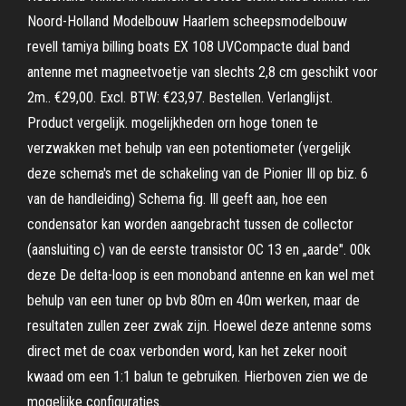
Noord-Holland Modelbouw Haarlem scheepsmodelbouw
revell tamiya billing boats EX 108 UVCompacte dual band
antenne met magneetvoetje van slechts 2,8 cm geschikt voor
2m.. €29,00. Excl. BTW: €23,97. Bestellen. Verlanglijst.
Product vergelijk. mogelijkheden orn hoge tonen te
verzwakken met behulp van een potentiometer (vergelijk
deze schema's met de schakeling van de Pionier Ill op biz. 6
van de handleiding) Schema fig. Ill geeft aan, hoe een
condensator kan worden aangebracht tussen de collector
(aansluiting c) van de eerste transistor OC 13 en „aarde". 00k
deze De delta-loop is een monoband antenne en kan wel met
behulp van een tuner op bvb 80m en 40m werken, maar de
resultaten zullen zeer zwak zijn. Hoewel deze antenne soms
direct met de coax verbonden word, kan het zeker nooit
kwaad om een 1:1 balun te gebruiken. Hierboven zien we de
mogelijke configuraties.