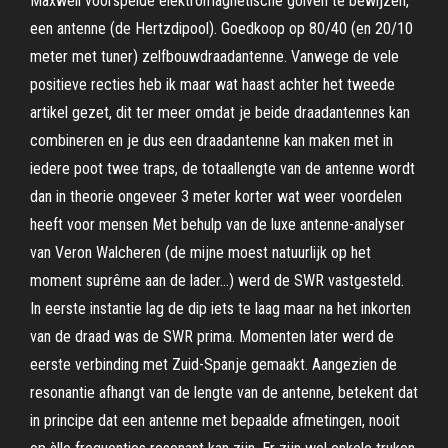
Maxwell voorspelde elektromagnetische golven te bewijzen,
een antenne (de Hertzdipool). Goedkoop op 80/40 (en 20/10
meter met tuner) zelfbouwdraadantenne. Vanwege de vele
positieve recties heb ik maar wat haast achter het tweede
artikel gezet, dit ter meer omdat je beide draadantennes kan
combineren en je dus een draadantenne kan maken met in
iedere poot twee traps, de totaallengte van de antenne wordt
dan in theorie ongeveer 3 meter korter wat weer voordelen
heeft voor mensen Met behulp van de luxe antenne-analyser
van Veron Walcheren (de mijne moest natuurlijk op het
moment suprême aan de lader…) werd de SWR vastgesteld.
In eerste instantie lag de dip iets te laag maar na het inkorten
van de draad was de SWR prima. Momenten later werd de
eerste verbinding met Zuid-Spanje gemaakt. Aangezien de
resonantie afhangt van de lengte van de antenne, betekent dat
in principe dat een antenne met bepaalde afmetingen, nooit