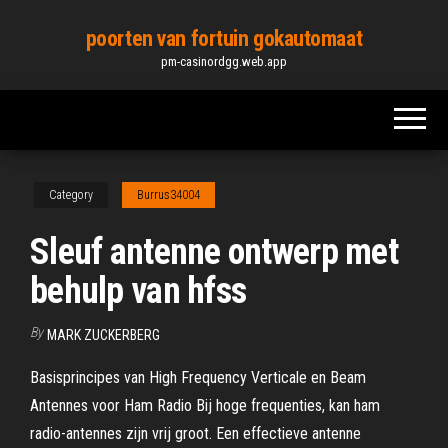
Skip
poorten van fortuin gokautomaat
to
pm-casinordgg.web.app
the
content
Category
Burrus34004
Sleuf antenne ontwerp met
behulp van hfss
By
MARK ZUCKERBERG
Basisprincipes van High Frequency Verticale en Beam
Antennes voor Ham Radio Bij hoge frequenties, kan ham
radio-antennes zijn vrij groot. Een effectieve antenne