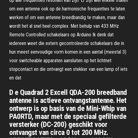
op àlle frequenties resonant kan zijn. Er zijn wel enkele truken
om een antenne ook op de harmonische frequenties te laten
werken of om een antenne breedbandig te maken, maar dan
wordt het al snel heel complex. Met behulp van 433 MHz
Remote Controlled schakelaars op Arduino Ik denk dat
iedereen weet die extern gecontroleerde schakelaars die in
hun meest eenvoudige vorm komen in een aantal (meestal 3)
voor switcheable apparaten aansluiten op het lichtnet
stopcontact en die ontvangt een stekker van een lamp of iets
en dat
D e Quadrad 2 Excell QDA-200 breedband
antenne is actieve ontvangstantenne. Het
ontwerp is op basis van de Mini-Whip van
PA0RTD, maar met de speciaal gefilterde
versterker (DC-200) geschikt voor
ontvangst van circa 0 tot 200 MHz.