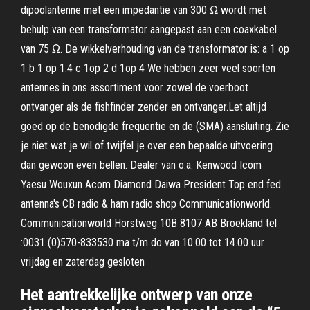
dipoolantenne met een impedantie van 300 Ω wordt met
behulp van een transformator aangepast aan een coaxkabel
van 75 Ω. De wikkelverhouding van de transformator is: a 1 op
1 b 1 op 1.4 c 1op 2 d 1op 4 We hebben zeer veel soorten
antennes in ons assortiment voor zowel de voerboot
ontvanger als de fishfinder zender en ontvanger.Let altijd
goed op de benodigde frequentie en de (SMA) aansluiting. Zie
je niet wat je wil of twijfel je over een bepaalde uitvoering
dan gewoon even bellen. Dealer van o.a. Kenwood Icom
Yaesu Wouxun Acom Diamond Daiwa President Top end fed
antenna's CB radio & ham radio shop Communicationworld.
Communicationworld Horstweg 10B 8107 AB Broekland tel
:0031 (0)570-833530 ma t/m do van 10.00 tot 14.00 uur
vrijdag en zaterdag gesloten
Het aantrekkelijke ontwerp van onze