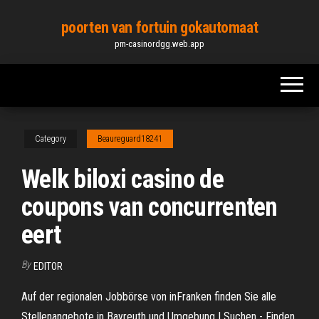
Skip
poorten van fortuin gokautomaat
to
pm-casinordgg.web.app
the
content
Category
Beaureguard18241
Welk biloxi casino de
coupons van concurrenten
eert
By
EDITOR
Auf der regionalen Jobbörse von inFranken finden Sie alle
Stellenangebote in Bayreuth und Umgebung | Suchen - Finden