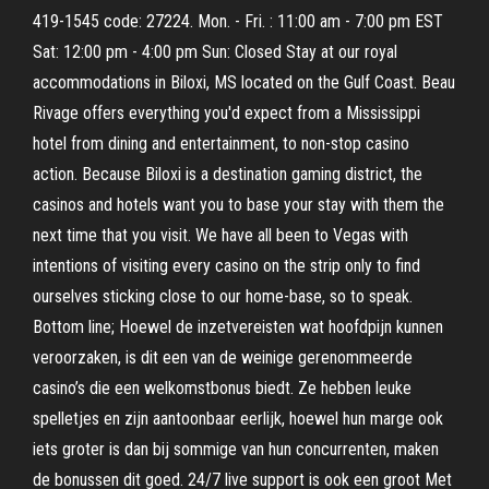
419-1545 code: 27224. Mon. - Fri. : 11:00 am - 7:00 pm EST
Sat: 12:00 pm - 4:00 pm Sun: Closed Stay at our royal
accommodations in Biloxi, MS located on the Gulf Coast. Beau
Rivage offers everything you'd expect from a Mississippi
hotel from dining and entertainment, to non-stop casino
action. Because Biloxi is a destination gaming district, the
casinos and hotels want you to base your stay with them the
next time that you visit. We have all been to Vegas with
intentions of visiting every casino on the strip only to find
ourselves sticking close to our home-base, so to speak.
Bottom line; Hoewel de inzetvereisten wat hoofdpijn kunnen
veroorzaken, is dit een van de weinige gerenommeerde
casino’s die een welkomstbonus biedt. Ze hebben leuke
spelletjes en zijn aantoonbaar eerlijk, hoewel hun marge ook
iets groter is dan bij sommige van hun concurrenten, maken
de bonussen dit goed. 24/7 live support is ook een groot Met